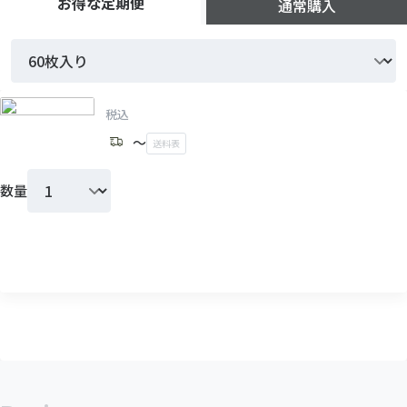
お得な定期便
通常購入
定期便なら
OFF
税込
さらに、送料がずっと無料
〜
送料表
税込
数量
送料無料
発送元：ZpeerSTORE
送料表
カートに入れる
数量
お届け間隔
全国
発送元
沖縄
（沖縄以外
定期便をはじめる
）
ZpeerSTORE
/p>