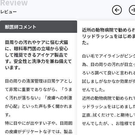
Review
レビュー
獣医師コメント
近所の動物病院で勧めら
リッドラッシュをはじめ
目周りの汚れやケアに悩む犬猫
た。
に、眼科専門医の立場から安心
して推奨できるアイケア製品で
白い毛でアイラインがピン
す。安全性と洗浄力を兼ね備えて
為、目の周りの汚れが目立
います。
ろいろ調べて良いと言われ
目の周りの清潔管理は日常ケアとし
試しましがなかなか効果が
て非常に重要でありながら、「うま
せんでした。
く汚れが落ちない」「皮膚への刺激
近所の動物病院で勧められ
が心配」といった声も多く聞かれま
ッドラッシュをはじめまし
す。
正直..拭くだけで..と期待
特に目やにが出やすい子や、目周囲
せんでしたが、、お陰様で
の皮膚がデリケートな子では、製品
が清潔に保てています！