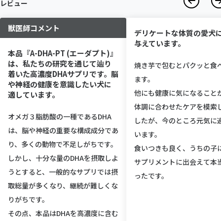
レビュー
獣医師コメント
デリケートな体質の愛犬
与えています。
本品『A-DHA-PT (エーダプト)』
は、私たちの研究を通じて辿り
焼き芋で包むとパクッと食
着いた高濃度DHAサプリです。脳
ます。
や神経の健康を意識したい犬に
他にも健康に気になること
適しています。
体調に合わせたケアを模索
オメガ３脂肪酸の一種であるDHA
したが、今のところ元気に
は、脳や神経の重要な構成成分であ
います。
り、多くの動物で不足しがちです。
食いつきも良く、うちの子
しかし、十分な量のDHAを摂取しよ
サプリメントに出会えて本
うとすると、一般的なサプリでは摂
ったです。
取総量が多くなり、継続が難しくな
りがちです。
その点、本品はDHAを高濃度に含む