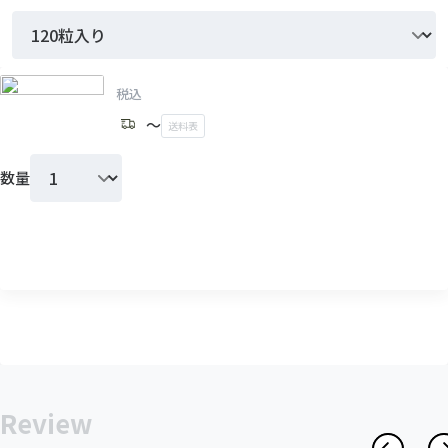
定期便なら
OFF
税込
さらに、送料がずっと無料
〜
送料表
税込
数量
送料無料
発送元：ZpeerSTORE
送料表
カートに入れる
数量
お届け間隔
全国
発送元
沖縄
（沖縄以外
定期便をはじめる
）
ZpeerSTORE
/p>
Review