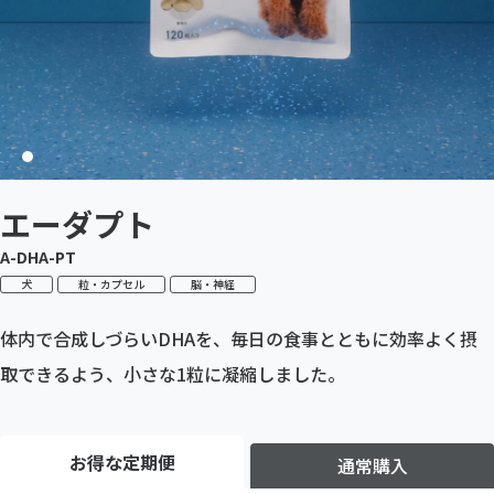
エーダプト
A-DHA-PT
犬
粒・カプセル
脳・神経
体内で合成しづらいDHAを、毎日の食事とともに効率よく摂
取できるよう、小さな1粒に凝縮しました。
お得な定期便
通常購入