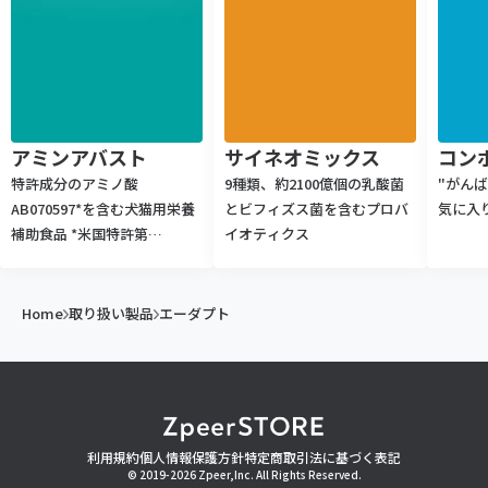
アミンアバスト
サイネオミックス
コン
特許成分のアミノ酸
9種類、約2100億個の乳酸菌
"がん
AB070597*を含む犬猫用栄養
とビフィズス菌を含むプロバ
気に入
補助食品 *米国特許第
イオティクス
9,669,010号
Home
取り扱い製品
エーダプト
利用規約
個人情報保護方針
特定商取引法に基づく表記
© 2019-2026 Zpeer,Inc. All Rights Reserved.