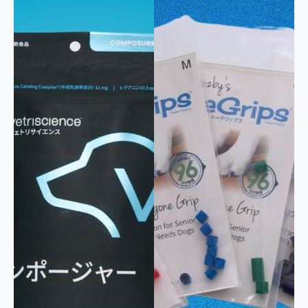
パウダー
首輪
おやつ
粒・カプセル
シート
その他
お悩みで絞り込み
消化器
行動
脳・神経