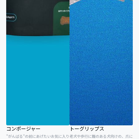
関節
腎臓・尿路
目
歯科・口腔
呼吸器
免疫
皮膚・被毛
クリア
コンポージャー
トーグリップス
"がんばる"の前にあげたいお気に入り
老犬や歩行に難のある犬向けの、爪に