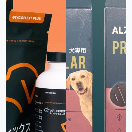
パウダー
首輪
おやつ
粒・カプセル
シート
その他
お悩みで絞り込み
消化器
行動
脳・神経