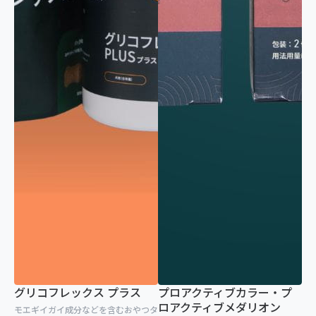
関節
腎臓・尿路
目
歯科・口腔
呼吸器
免疫
皮膚・被毛
クリア
グリコフレックス プラス
プロアクティブカラー・プ
ロアクティブメダリオン
モエギイガイ成分などを含むおやつタ