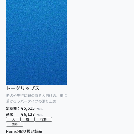
トーグリップス
老犬や歩行に難のある犬向けの、爪に
着けるラバータイプの滑り止め
¥5,515 ~
定期便：
税込
¥6,127 ~
通常：
税込
犬
猫
行動
関節
Home
取り扱い製品