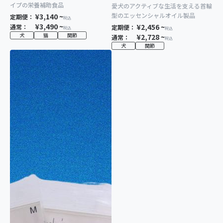
イプの栄養補助食品
愛犬のアクティブな生活を支える首輪
型のエッセンシャルオイル製品
¥3,140 ~
定期便：
税込
¥3,490 ~
¥2,456 ~
通常：
定期便：
税込
税込
犬
猫
関節
¥2,728 ~
通常：
税込
犬
関節